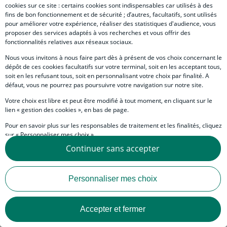
cookies sur ce site : certains cookies sont indispensables car utilisés à des
fins de bon fonctionnement et de sécurité ; d’autres, facultatifs, sont utilisés
My alerts
pour améliorer votre expérience, réaliser des statistiques d'audience, vous
proposer des services adaptés à vos recherches et vous offrir des
Subtext
Personalize my content and recieve alerts by e-mail
fonctionnalités relatives aux réseaux sociaux.
Nous vous invitons à nous faire part dès à présent de vos choix concernant le
Manage preferences link
Configure my preferences
dépôt de ces cookies facultatifs sur votre terminal, soit en les acceptant tous,
soit en les refusant tous, soit en personnalisant votre choix par finalité. A
défaut, vous ne pourrez pas poursuivre votre navigation sur notre site.
Votre choix est libre et peut être modifié à tout moment, en cliquant sur le
Social network - Internet
lien « gestion des cookies », en bas de page.
Pour en savoir plus sur les responsables de traitement et les finalités, cliquez
sur « Personnaliser mes choix ».
Continuer sans accepter
Vous pouvez également consulter notre Politique de protection des données
personnelles en cliquant sur le lien « Protection des données personnelles »
Legal
en bas de page.
Personal data
Personnaliser mes choix
Pied de page - Int
Cookies
Accepter et fermer