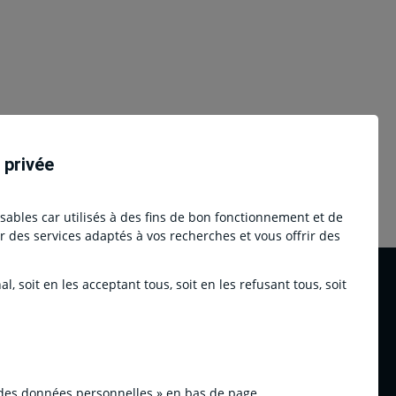
 privée
nsables car utilisés à des fins de bon fonctionnement et de
ser des services adaptés à vos recherches et vous offrir des
, soit en les acceptant tous, soit en les refusant tous, soit
Social network - Inter
cevez par e-
 des données personnelles » en bas de page.