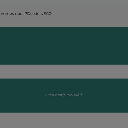
igation principale Internet
sommes-nous ?
Dossiers ECO
0 résultat(s) trouvé(s)