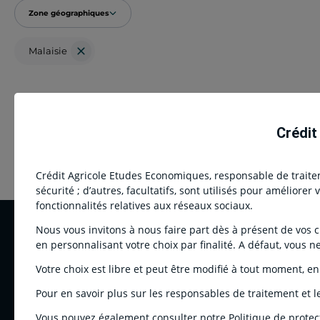
Zone géographiques
Malaisie
Crédit
Crédit Agricole Etudes Economiques, responsable de traiteme
sécurité ; d’autres, facultatifs, sont utilisés pour améliore
fonctionnalités relatives aux réseaux sociaux.
Nous vous invitons à nous faire part dès à présent de vos cho
Footer logo
en personnalisant votre choix par finalité. A défaut, vous n
F
Q
Votre choix est libre et peut être modifié à tout moment, en
D
Pour en savoir plus sur les responsables de traitement et le
C
Vous pouvez également consulter notre Politique de protec