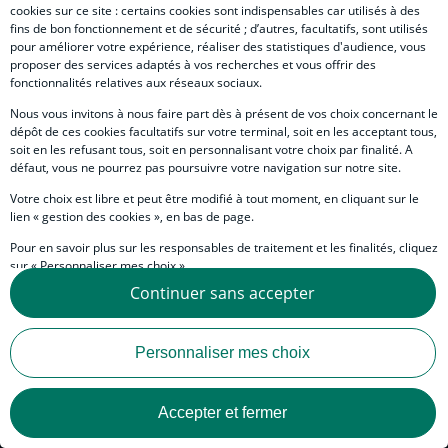
cookies sur ce site : certains cookies sont indispensables car utilisés à des
fins de bon fonctionnement et de sécurité ; d’autres, facultatifs, sont utilisés
Langue
pour améliorer votre expérience, réaliser des statistiques d'audience, vous
proposer des services adaptés à vos recherches et vous offrir des
fonctionnalités relatives aux réseaux sociaux.
Panorama global
Nous vous invitons à nous faire part dès à présent de vos choix concernant le
dépôt de ces cookies facultatifs sur votre terminal, soit en les acceptant tous,
soit en les refusant tous, soit en personnalisant votre choix par finalité. A
défaut, vous ne pourrez pas poursuivre votre navigation sur notre site.
Votre choix est libre et peut être modifié à tout moment, en cliquant sur le
Aucun résultat ne correspond aux filtres de recherche actuels.
lien « gestion des cookies », en bas de page.
Pour en savoir plus sur les responsables de traitement et les finalités, cliquez
sur « Personnaliser mes choix ».
…
Continuer sans accepter
Page cour
1
25
26
27
28
29
30
31
32
33
Vous pouvez également consulter notre Politique de protection des données
personnelles en cliquant sur le lien « Protection des données personnelles »
en bas de page.
Personnaliser mes choix
Accepter et fermer
Footer logo