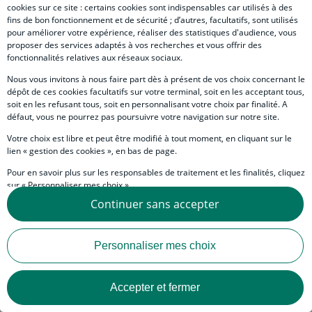
cookies sur ce site : certains cookies sont indispensables car utilisés à des
fins de bon fonctionnement et de sécurité ; d’autres, facultatifs, sont utilisés
Mes alertes
pour améliorer votre expérience, réaliser des statistiques d'audience, vous
proposer des services adaptés à vos recherches et vous offrir des
Subtext
Personnalisez vos contenus et recevez par e-mails les
fonctionnalités relatives aux réseaux sociaux.
alertes
Nous vous invitons à nous faire part dès à présent de vos choix concernant le
dépôt de ces cookies facultatifs sur votre terminal, soit en les acceptant tous,
Manage preferences link
soit en les refusant tous, soit en personnalisant votre choix par finalité. A
Gérer mes préférences
défaut, vous ne pourrez pas poursuivre votre navigation sur notre site.
Votre choix est libre et peut être modifié à tout moment, en cliquant sur le
lien « gestion des cookies », en bas de page.
Social network - Internet
Pour en savoir plus sur les responsables de traitement et les finalités, cliquez
sur « Personnaliser mes choix ».
Continuer sans accepter
Vous pouvez également consulter notre Politique de protection des données
personnelles en cliquant sur le lien « Protection des données personnelles »
en bas de page.
Mentions légales
Personnaliser mes choix
Données personnelles
Pied de page - Int
Personnalisation des cookies
Accepter et fermer