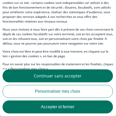
cookies sur ce site : certains cookies sont indispensables car utilisés à des
fins de bon fonctionnement et de sécurité ; d’autres, facultatifs, sont utilisés
Mes alertes
pour améliorer votre expérience, réaliser des statistiques d'audience, vous
proposer des services adaptés à vos recherches et vous offrir des
Subtext
Personnalisez vos contenus et recevez par e-mails les
fonctionnalités relatives aux réseaux sociaux.
alertes
Nous vous invitons à nous faire part dès à présent de vos choix concernant le
dépôt de ces cookies facultatifs sur votre terminal, soit en les acceptant tous,
Manage preferences link
soit en les refusant tous, soit en personnalisant votre choix par finalité. A
Gérer mes préférences
défaut, vous ne pourrez pas poursuivre votre navigation sur notre site.
Votre choix est libre et peut être modifié à tout moment, en cliquant sur le
lien « gestion des cookies », en bas de page.
Social network - Internet
Pour en savoir plus sur les responsables de traitement et les finalités, cliquez
sur « Personnaliser mes choix ».
Continuer sans accepter
Vous pouvez également consulter notre Politique de protection des données
personnelles en cliquant sur le lien « Protection des données personnelles »
en bas de page.
Mentions légales
Personnaliser mes choix
Données personnelles
Pied de page - Int
Personnalisation des cookies
Accepter et fermer