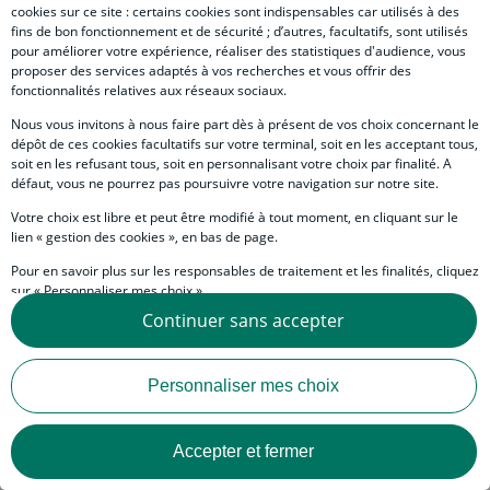
cookies sur ce site : certains cookies sont indispensables car utilisés à des
fins de bon fonctionnement et de sécurité ; d’autres, facultatifs, sont utilisés
pour améliorer votre expérience, réaliser des statistiques d'audience, vous
proposer des services adaptés à vos recherches et vous offrir des
Nos experts
fonctionnalités relatives aux réseaux sociaux.
Nous vous invitons à nous faire part dès à présent de vos choix concernant le
Contacts / Experts
Image
Prénom
NAME
Sophie
WIEVIORKA
dépôt de ces cookies facultatifs sur votre terminal, soit en les acceptant tous,
soit en les refusant tous, soit en personnalisant votre choix par finalité. A
Economist
défaut, vous ne pourrez pas poursuivre votre navigation sur notre site.
Votre choix est libre et peut être modifié à tout moment, en cliquant sur le
lien « gestion des cookies », en bas de page.
Body
India is shrouded in fog: the fog of pollution, which is
Pour en savoir plus sur les responsables de traitement et les finalités, cliquez
making New Delhi increasingly unliveable; the fog of
sur « Personnaliser mes choix ».
terrorism, with tensions with Pakistan triggering a number
Continuer sans accepter
Vous pouvez également consulter notre Politique de protection des données
of attacks; and the fog of trade talks with the United States,
personnelles en cliquant sur le lien « Protection des données personnelles »
which seem to have been at a standstill for weeks.
en bas de page.
Personnaliser mes choix
Accepter et fermer