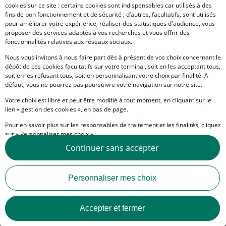
cookies sur ce site : certains cookies sont indispensables car utilisés à des
fins de bon fonctionnement et de sécurité ; d’autres, facultatifs, sont utilisés
Download Report
pour améliorer votre expérience, réaliser des statistiques d'audience, vous
proposer des services adaptés à vos recherches et vous offrir des
fonctionnalités relatives aux réseaux sociaux.
Nous vous invitons à nous faire part dès à présent de vos choix concernant le
dépôt de ces cookies facultatifs sur votre terminal, soit en les acceptant tous,
Nos experts
soit en les refusant tous, soit en personnalisant votre choix par finalité. A
défaut, vous ne pourrez pas poursuivre votre navigation sur notre site.
Contacts / Experts
Image
Prénom
NAME
Catherine
LEBOUGRE
Votre choix est libre et peut être modifié à tout moment, en cliquant sur le
Economist
lien « gestion des cookies », en bas de page.
Pour en savoir plus sur les responsables de traitement et les finalités, cliquez
sur « Personnaliser mes choix ».
Continuer sans accepter
Body
Vous pouvez également consulter notre Politique de protection des données
Against a backdrop of ongoing geopolitical
personnelles en cliquant sur le lien « Protection des données personnelles »
uncertainty, but with the US trade fog lifting, growth
en bas de page.
rates are expected to remain steady or even pick up.
Personnaliser mes choix
Fiscal measures will contribute to this resilience in a
variety of ways
: from tax cuts in the US to aggressive fiscal
policy in Japan, via Keynesian stimulus in the UK and
spending linked to the NGEU plan on the one hand and
Accepter et fermer
the German recovery on the other in the Eurozone.