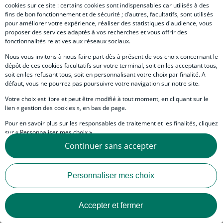
Télécharger l’étude
cookies sur ce site : certains cookies sont indispensables car utilisés à des
fins de bon fonctionnement et de sécurité ; d’autres, facultatifs, sont utilisés
pour améliorer votre expérience, réaliser des statistiques d'audience, vous
proposer des services adaptés à vos recherches et vous offrir des
fonctionnalités relatives aux réseaux sociaux.
Nos experts
Nous vous invitons à nous faire part dès à présent de vos choix concernant le
dépôt de ces cookies facultatifs sur votre terminal, soit en les acceptant tous,
soit en les refusant tous, soit en personnalisant votre choix par finalité. A
Contacts / Experts
Image
Prénom
NAME
Tania
SOLLOGOUB
défaut, vous ne pourrez pas poursuivre votre navigation sur notre site.
Economiste
Votre choix est libre et peut être modifié à tout moment, en cliquant sur le
lien « gestion des cookies », en bas de page.
Pour en savoir plus sur les responsables de traitement et les finalités, cliquez
sur « Personnaliser mes choix ».
Body
Il peut sembler surprenant que l’enlèvement spectaculaire
de N. Maduro par les États-Unis, transgression assumée des
Continuer sans accepter
Vous pouvez également consulter notre Politique de protection des données
règles de la Charte des Nations-unies, n’ait guère
personnelles en cliquant sur le lien « Protection des données personnelles »
déclenché d’onde de choc financière. Les marchés ont non
en bas de page.
seulement facilement absorbé l’événement, mais se sont
Personnaliser mes choix
immédiatement demandé quelle allait être la suite. Il n’y a
donc pas eu de fuite massive vers les valeurs refuges, pas de
dislocation financière, pas de tension durable sur le
Accepter et fermer
pétrole.