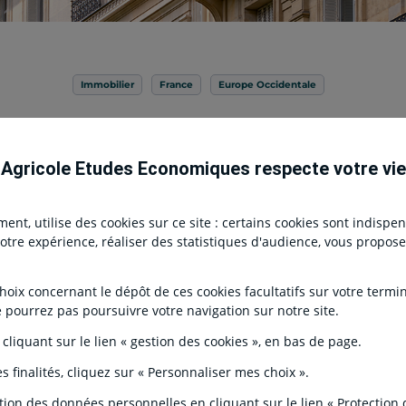
Immobilier
France
Europe Occidentale
– Situation et perspectives : les vale
augmenté à Paris au T3 2024
 Agricole Etudes Economiques respecte votre vie
Type de contenu
12 Novembre 2024
-
Publication ECO
nt, utilise des cookies sur ce site : certains cookies sont indispe
r votre expérience, réaliser des statistiques d'audience, vous propo
ix concernant le dépôt de ces cookies facultatifs sur votre terminal
e pourrez pas poursuivre votre navigation sur notre site.
 cliquant sur le lien « gestion des cookies », en bas de page.
s finalités, cliquez sur « Personnaliser mes choix ».
Citation
Pour les bureaux et les comme
génèrent des marchés à deux vit
tion des données personnelles en cliquant sur le lien « Protection