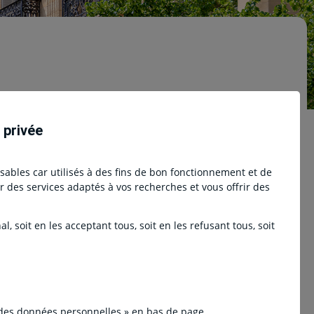
urs vénales des bureaux prime ont
 privée
nsables car utilisés à des fins de bon fonctionnement et de
ser des services adaptés à vos recherches et vous offrir des
, soit en les acceptant tous, soit en les refusant tous, soit
rces, les développements du numérique
esses. Ainsi, pour les bureaux en Ile-de-
 des données personnelles » en bas de page.