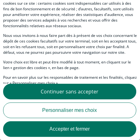
cookies sur ce site : certains cookies sont indispensables car utilisés à des
Contacts / Experts
Image
Prénom
NAME
Alberto
ALEDO
fins de bon fonctionnement et de sécurité ; d’autres, facultatifs, sont utilisés
pour améliorer votre expérience, réaliser des statistiques d'audience, vous
Economiste
proposer des services adaptés à vos recherches et vous offrir des
fonctionnalités relatives aux réseaux sociaux.
Nous vous invitons à nous faire part dès à présent de vos choix concernant le
dépôt de ces cookies facultatifs sur votre terminal, soit en les acceptant tous,
soit en les refusant tous, soit en personnalisant votre choix par finalité. A
défaut, vous ne pourrez pas poursuivre votre navigation sur notre site.
Votre choix est libre et peut être modifié à tout moment, en cliquant sur le
Citation
Selon les sondages publiés, c'est la
lien « gestion des cookies », en bas de page.
CDU/CSU de Merz qui arriverait en tête,
Pour en savoir plus sur les responsables de traitement et les finalités, cliquez
recueillant 30% des intentions de vote,
sur « Personnaliser mes choix ».
suivi par l'AfD d'Alice Weidel avec
Continuer sans accepter
Vous pouvez également consulter notre Politique de protection des données
20,5% des voix (soit 5,8 points de plus
personnelles en cliquant sur le lien « Protection des données personnelles »
en bas de page.
que lors des élections fédérales
Personnaliser mes choix
précédentes pour chacun des deux
partis). Le SPD du chancelier fédéral
Scholz ne viendrait qu'en troisième
Accepter et fermer
position, crédité de 15% des voix et