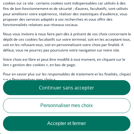
cookies sur ce site : certains cookies sont indispensables car utilisés à des
Economiste
fins de bon fonctionnement et de sécurité ; d’autres, facultatifs, sont utilisés
pour améliorer votre expérience, réaliser des statistiques d'audience, vous
proposer des services adaptés à vos recherches et vous offrir des
fonctionnalités relatives aux réseaux sociaux.
Nous vous invitons à nous faire part dès à présent de vos choix concernant le
Body
Les investisseurs anticipaient (espéraient) une année 2026
dépôt de ces cookies facultatifs sur votre terminal, soit en les acceptant tous,
plus calme que 2025, tablant sur l’idée que les risques liés
soit en les refusant tous, soit en personnalisant votre choix par finalité. A
aux politiques de la Maison Blanche seraient en grande
défaut, vous ne pourrez pas poursuivre votre navigation sur notre site.
partie derrière nous. À la mi-janvier, force est de constater
que les risques géopolitiques sont revenus en force au
Votre choix est libre et peut être modifié à tout moment, en cliquant sur le
premier plan de l’actualité et sont susceptibles d’entraver la
lien « gestion des cookies », en bas de page.
reprise mondiale et le recul de l’inflation.
Pour en savoir plus sur les responsables de traitement et les finalités, cliquez
sur « Personnaliser mes choix ».
Continuer sans accepter
Vous pouvez également consulter notre Politique de protection des données
personnelles en cliquant sur le lien « Protection des données personnelles »
Un vent d’hiver souffle sur
en bas de page.
Personnaliser mes choix
l’emploi américain, les marchés
sont aux aguets
Accepter et fermer
Corps
L’impérialisme décomplexé de la première puissance