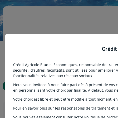
Crédit
Crédit Agricole Etudes Economiques, responsable de traiteme
sécurité ; d’autres, facultatifs, sont utilisés pour améliore
fonctionnalités relatives aux réseaux sociaux.
Body
En espérant
Nous vous invitons à nous faire part dès à présent de vos cho
Télécharger l’étude
l'heure de
en personnalisant votre choix par finalité. A défaut, vous n
tonneau des
Votre choix est libre et peut être modifié à tout moment, en
Pour en savoir plus sur les responsables de traitement et le
Nos experts
Vous pouvez également consulter notre Politique de protec