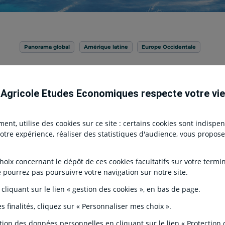
Panorama global
Amérique latine
Europe Occidentale
Monde – L'actualité de la semaine
 Agricole Etudes Economiques respecte votre vie
Type de contenu
03 Octobre 2025
-
Publication ECO
nt, utilise des cookies sur ce site : certains cookies sont indispe
r votre expérience, réaliser des statistiques d'audience, vous propo
 un soupçon de stabilité… France : la consommation des ménages en bie
ix concernant le dépôt de ces cookies facultatifs sur votre terminal
s comptes, la bonne copie. Espagne : l’emploi résilient en septembre.
e pourrez pas poursuivre votre navigation sur notre site.
 Danaïdes de la corruption. Brésil : ralentissement, désinflation et aj
 cliquant sur le lien « gestion des cookies », en bas de page.
s finalités, cliquez sur « Personnaliser mes choix ».
tion des données personnelles en cliquant sur le lien « Protection