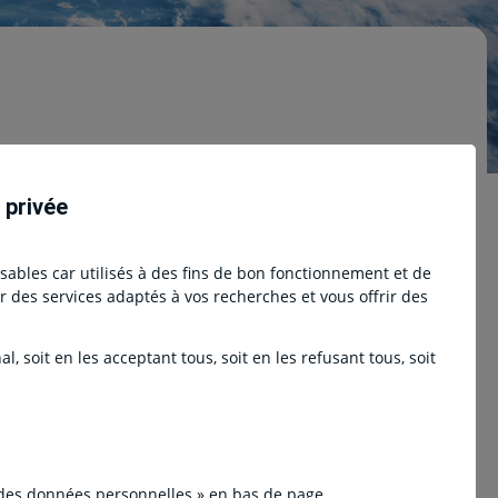
 privée
nsables car utilisés à des fins de bon fonctionnement et de
ser des services adaptés à vos recherches et vous offrir des
ns reste atone, malgré la faiblesse de l’inflation. Italie :
, soit en les acceptant tous, soit en les refusant tous, soit
 Royaume-Uni : premier du G7 ? Pas vraiment ! Philippines : le
ustement fiscal, tout est plus lent que prévu ou désiré.
 des données personnelles » en bas de page.