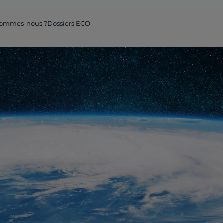
igation principale Internet
sommes-nous ?
Dossiers ECO