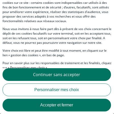
cookies sur ce site : certains cookies sont indispensables car utilisés à des
fins de bon fonctionnement et de sécurité ; d’autres, facultatifs, sont utilisés
Langue
pour améliorer votre expérience, réaliser des statistiques d'audience, vous
proposer des services adaptés à vos recherches et vous offrir des
fonctionnalités relatives aux réseaux sociaux.
Afrique et Moyen-Orient
Nous vous invitons à nous faire part dès à présent de vos choix concernant le
dépôt de ces cookies facultatifs sur votre terminal, soit en les acceptant tous,
soit en les refusant tous, soit en personnalisant votre choix par finalité. A
défaut, vous ne pourrez pas poursuivre votre navigation sur notre site.
Votre choix est libre et peut être modifié à tout moment, en cliquant sur le
lien « gestion des cookies », en bas de page.
Pour en savoir plus sur les responsables de traitement et les finalités, cliquez
sur « Personnaliser mes choix ».
Continuer sans accepter
Vous pouvez également consulter notre Politique de protection des données
personnelles en cliquant sur le lien « Protection des données personnelles »
en bas de page.
Personnaliser mes choix
24 Juillet 2026
• Publication ECO
Accepter et fermer