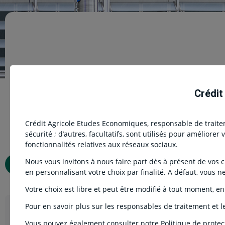
Zone euro – Pr
Crédit
Crédit Agricole Etudes Economiques, responsable de traiteme
sécurité ; d’autres, facultatifs, sont utilisés pour améliore
fonctionnalités relatives aux réseaux sociaux.
Nous vous invitons à nous faire part dès à présent de vos cho
Télécharger l’étude
en personnalisant votre choix par finalité. A défaut, vous n
Votre choix est libre et peut être modifié à tout moment, en
Pour en savoir plus sur les responsables de traitement et le
Contac
Image
Nos experts
Vous pouvez également consulter notre Politique de protec