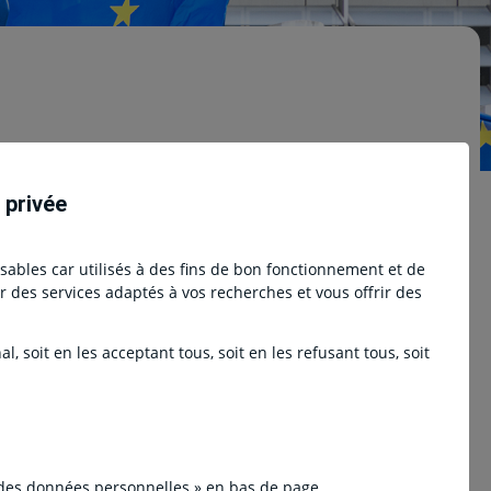
s un an et demi
 privée
nsables car utilisés à des fins de bon fonctionnement et de
ser des services adaptés à vos recherches et vous offrir des
, soit en les acceptant tous, soit en les refusant tous, soit
s ménages, à l'œuvre depuis quatre trimestres,
moindre. L'investissement des sociétés
ur, mais ce rebond est lié à d'importantes
 des données personnelles » en bas de page.