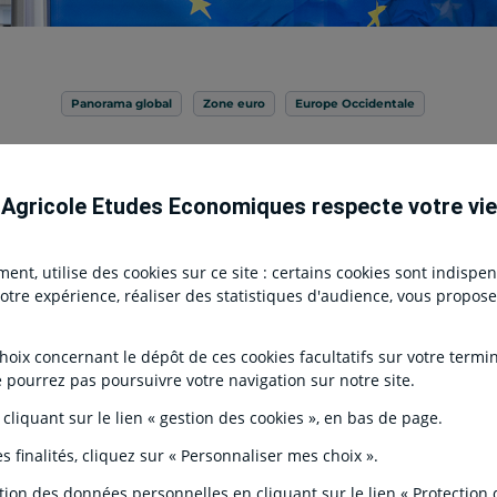
Panorama global
Zone euro
Europe Occidentale
emière baisse du taux d'épargne depui
 Agricole Etudes Economiques respecte votre vie
Type de contenu
22 Janvier 2025
-
Publication ECO
nt, utilise des cookies sur ce site : certains cookies sont indispe
r votre expérience, réaliser des statistiques d'audience, vous propo
ix concernant le dépôt de ces cookies facultatifs sur votre terminal
e pourrez pas poursuivre votre navigation sur notre site.
 cliquant sur le lien « gestion des cookies », en bas de page.
Citation
Le repli de l'investissement de
s finalités, cliquez sur « Personnaliser mes choix ».
se poursuit, mais à un rythme 
ts / Experts
financières se redresse en vale
tion des données personnelles en cliquant sur le lien « Protection